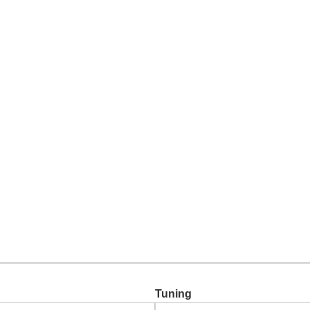
Chiptuning
Zusatzleistungen
Garantie
Über uns
Ko
Tuning