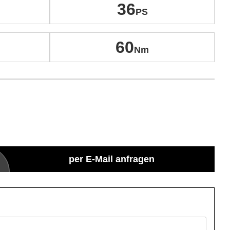
36
60
per E-Mail anfragen