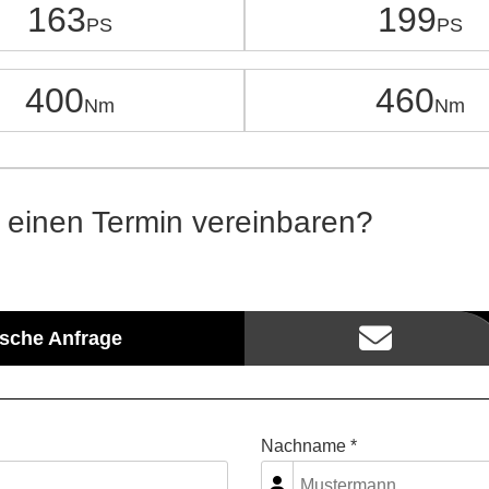
163
199
400
460
 einen Termin vereinbaren?
ische Anfrage
Nachname *