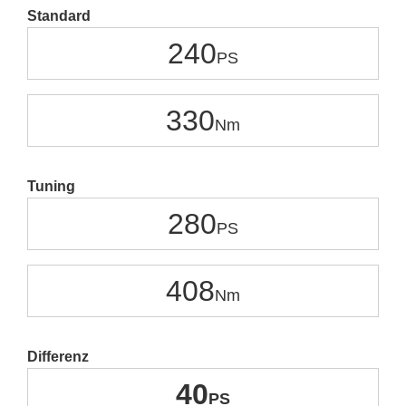
Standard
240
330
Tuning
280
408
Differenz
40