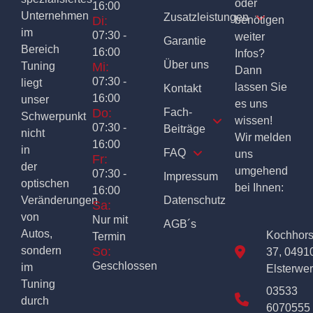
oder
16:00
Unternehmen
Zusatzleistungen
Di:
benötigen
im
07:30 -
weiter
Garantie
Bereich
16:00
Infos?
Über uns
Tuning
Mi:
Dann
07:30 -
liegt
lassen Sie
Kontakt
16:00
unser
es uns
Do:
Fach-
Schwerpunkt
wissen!
07:30 -
Beiträge
nicht
Wir melden
16:00
in
FAQ
uns
Fr:
der
umgehend
07:30 -
Impressum
optischen
bei Ihnen:
16:00
Veränderungen
Datenschutz
Sa:
von
Nur mit
AGB´s
Autos,
Kochhor
Termin
sondern
So:
37, 0491
Geschlossen
im
Elsterwe
Tuning
03533
durch
6070555