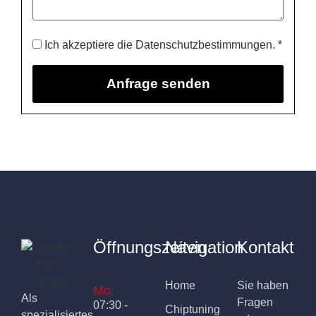
Ich akzeptiere die Datenschutzbestimmungen. *
Öffnungszeiten
Navigation
Kontakt
Home
Sie haben
Mo:
Als
Fragen
07:30 -
Chiptuning
spezialisiertes