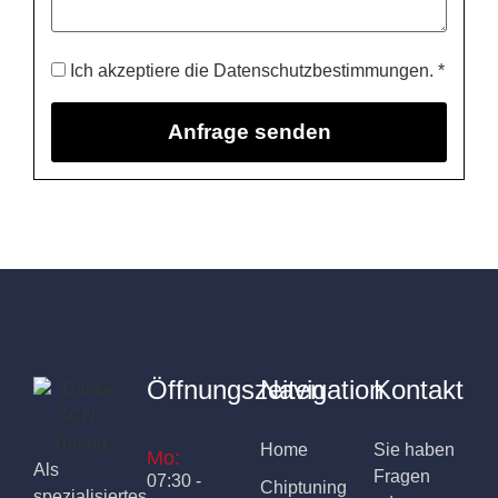
Ich akzeptiere die Datenschutzbestimmungen. *
Öffnungszeiten
Navigation
Kontakt
Home
Sie haben
Mo:
Als
Fragen
07:30 -
Chiptuning
spezialisiertes