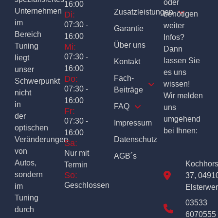
oder
16:00
Unternehmen
Zusatzleistungen
Di:
benötigen
im
07:30 -
weiter
Garantie
Bereich
16:00
Infos?
Über uns
Tuning
Mi:
Dann
07:30 -
liegt
lassen Sie
Kontakt
16:00
unser
es uns
Do:
Fach-
Schwerpunkt
wissen!
07:30 -
Beiträge
nicht
Wir melden
16:00
in
FAQ
uns
Fr:
der
umgehend
07:30 -
Impressum
optischen
bei Ihnen:
16:00
Veränderungen
Datenschutz
Sa:
von
Nur mit
AGB´s
Autos,
Kochhor
Termin
sondern
So:
37, 0491
Geschlossen
im
Elsterwe
Tuning
03533
durch
6070555