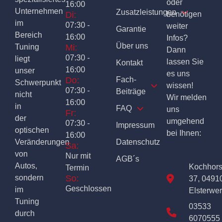
oder
16:00
Unternehmen
Zusatzleistungen
Di:
benötigen
im
07:30 -
weiter
Garantie
Bereich
16:00
Infos?
Über uns
Tuning
Mi:
Dann
07:30 -
liegt
lassen Sie
Kontakt
16:00
unser
es uns
Do:
Fach-
Schwerpunkt
wissen!
07:30 -
Beiträge
nicht
Wir melden
16:00
in
FAQ
uns
Fr:
der
umgehend
07:30 -
Impressum
optischen
bei Ihnen:
16:00
Veränderungen
Datenschutz
Sa:
von
Nur mit
AGB´s
Autos,
Kochhor
Termin
sondern
So:
37, 0491
Geschlossen
im
Elsterwe
Tuning
03533
durch
6070555