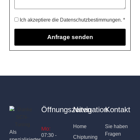
Ich akzeptiere die Datenschutzbestimmungen. *
Öffnungszeiten
Navigation
Kontakt
Home
Sie haben
Mo:
Als
Fragen
07:30 -
Chiptuning
spezialisiertes