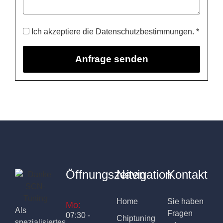
Ich akzeptiere die Datenschutzbestimmungen. *
Öffnungszeiten
Navigation
Kontakt
Home
Sie haben
Mo:
Als
Fragen
07:30 -
Chiptuning
spezialisiertes