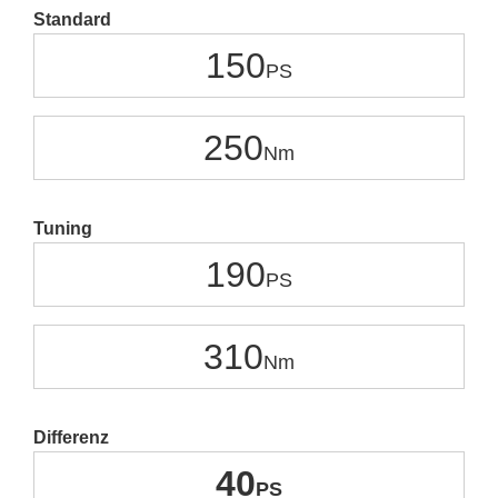
Standard
150
250
Tuning
190
310
Differenz
40