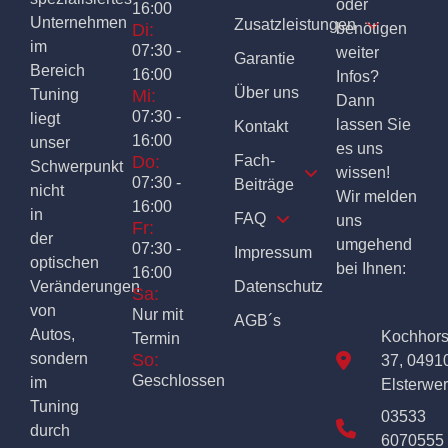
oder
16:00
Unternehmen
Zusatzleistungen
Di:
benötigen
im
07:30 -
weiter
Garantie
Bereich
16:00
Infos?
Über uns
Tuning
Mi:
Dann
07:30 -
liegt
lassen Sie
Kontakt
16:00
unser
es uns
Do:
Fach-
Schwerpunkt
wissen!
07:30 -
Beiträge
nicht
Wir melden
16:00
in
FAQ
uns
Fr:
der
umgehend
07:30 -
Impressum
optischen
bei Ihnen:
16:00
Veränderungen
Datenschutz
Sa:
von
Nur mit
AGB´s
Autos,
Kochhor
Termin
sondern
So:
37, 0491
Geschlossen
im
Elsterwe
Tuning
03533
durch
6070555