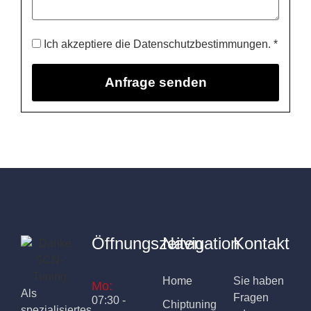
Ich akzeptiere die Datenschutzbestimmungen. *
Öffnungszeiten
Navigation
Kontakt
Home
Sie haben
Mo:
Als
Fragen
07:30 -
Chiptuning
spezialisiertes