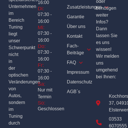
oder
16:00
Unternehmen
Zusatzleistungen
Di:
benötigen
im
07:30 -
weiter
Garantie
Bereich
16:00
Infos?
Über uns
Tuning
Mi:
Dann
07:30 -
liegt
lassen Sie
Kontakt
16:00
unser
es uns
Do:
Fach-
Schwerpunkt
wissen!
07:30 -
Beiträge
nicht
Wir melden
16:00
in
FAQ
uns
Fr:
der
umgehend
07:30 -
Impressum
optischen
bei Ihnen:
16:00
Veränderungen
Datenschutz
Sa:
von
Nur mit
AGB´s
Autos,
Kochhor
Termin
sondern
So:
37, 0491
Geschlossen
im
Elsterwe
Tuning
03533
durch
6070555