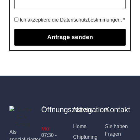
Ich akzeptiere die Datenschutzbestimmungen. *
Öffnungszeiten
Navigation
Kontakt
Home
Sie haben
Mo:
Als
Fragen
07:30 -
Chiptuning
spezialisiertes