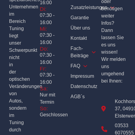
oder
16:00
Unternehmen
Zusatzleistungen
Di:
benötigen
im
07:30 -
weiter
Garantie
Bereich
16:00
Infos?
Über uns
Tuning
Mi:
Dann
07:30 -
liegt
lassen Sie
Kontakt
16:00
unser
es uns
Do:
Fach-
Schwerpunkt
wissen!
07:30 -
Beiträge
nicht
Wir melden
16:00
in
FAQ
uns
Fr:
der
umgehend
07:30 -
Impressum
optischen
bei Ihnen:
16:00
Veränderungen
Datenschutz
Sa:
von
Nur mit
AGB´s
Autos,
Kochhor
Termin
sondern
So:
37, 0491
Geschlossen
im
Elsterwe
Tuning
03533
durch
6070555