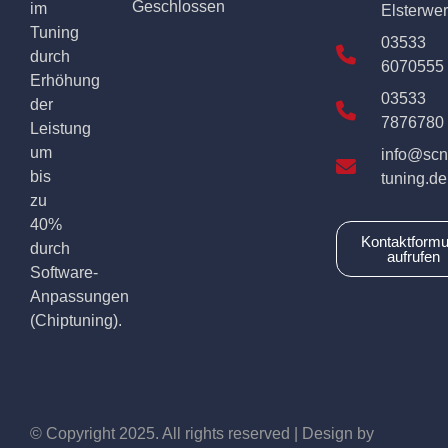
Geschlossen
im
Elsterwe
Tuning
03533
durch
6070555
Erhöhung
03533
der
7876780
Leistung
um
info@scn
bis
tuning.de
zu
40%
Kontaktformu
durch
aufrufen
Software-
Anpassungen
(Chiptuning).
© Copyright 2025. All rights reserved | Design by