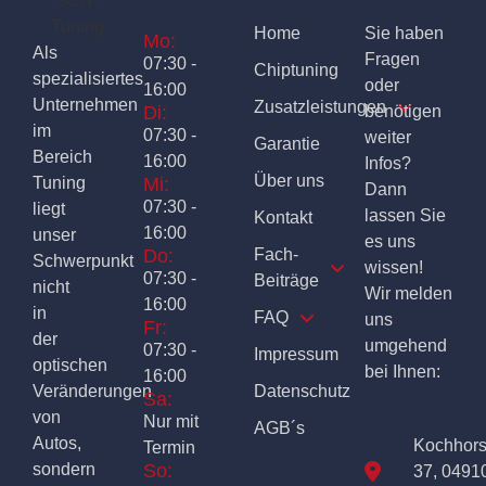
Home
Sie haben
Mo:
Als
Fragen
07:30 -
Chiptuning
spezialisiertes
oder
16:00
Unternehmen
Zusatzleistungen
Di:
benötigen
im
07:30 -
weiter
Garantie
Bereich
16:00
Infos?
Über uns
Tuning
Mi:
Dann
07:30 -
liegt
lassen Sie
Kontakt
16:00
unser
es uns
Do:
Fach-
Schwerpunkt
wissen!
07:30 -
Beiträge
nicht
Wir melden
16:00
in
FAQ
uns
Fr:
der
umgehend
07:30 -
Impressum
optischen
bei Ihnen:
16:00
Veränderungen
Datenschutz
Sa:
von
Nur mit
AGB´s
Autos,
Kochhor
Termin
sondern
So:
37, 0491