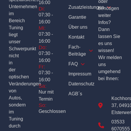
oder
16:00
Unternehmen
Zusatzleistungen
Di:
benötigen
im
07:30 -
weiter
Garantie
Bereich
16:00
Infos?
Über uns
Tuning
Mi:
Dann
07:30 -
liegt
lassen Sie
Kontakt
16:00
unser
es uns
Do:
Fach-
Schwerpunkt
wissen!
07:30 -
Beiträge
nicht
Wir melden
16:00
in
FAQ
uns
Fr:
der
umgehend
07:30 -
Impressum
optischen
bei Ihnen:
16:00
Veränderungen
Datenschutz
Sa:
von
Nur mit
AGB´s
Autos,
Kochhor
Termin
sondern
So:
37, 0491
Geschlossen
im
Elsterwe
Tuning
03533
durch
6070555