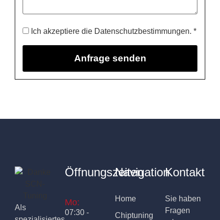
Ich akzeptiere die Datenschutzbestimmungen. *
Öffnungszeiten
Navigation
Kontakt
Home
Sie haben
Mo:
Als
Fragen
07:30 -
Chiptuning
spezialisiertes