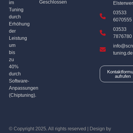
Geschlossen
im
Elsterwe
Tuning
03533
durch
6070555
Erhöhung
03533
der
7876780
Leistung
um
info@scn
bis
tuning.de
zu
40%
Kontaktformu
durch
aufrufen
Software-
Anpassungen
(Chiptuning).
© Copyright 2025. All rights reserved | Design by