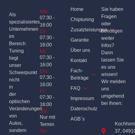
Home
Sie haben
Mo:
Als
Fragen
07:30 -
Chiptuning
spezialisiertes
oder
16:00
Unternehmen
Zusatzleistungen
Di:
benötigen
im
07:30 -
weiter
Garantie
Bereich
16:00
Infos?
Über uns
Tuning
Mi:
Dann
07:30 -
liegt
lassen Sie
Kontakt
16:00
unser
es uns
Do:
Fach-
Schwerpunkt
wissen!
07:30 -
Beiträge
nicht
Wir melden
16:00
in
FAQ
uns
Fr:
der
umgehend
07:30 -
Impressum
optischen
bei Ihnen:
16:00
Veränderungen
Datenschutz
Sa:
von
Nur mit
AGB´s
Autos,
Kochhor
Termin
sondern
So:
37, 0491