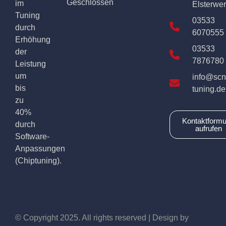
Geschlossen
im
Elsterwe
Tuning
03533
durch
6070555
Erhöhung
03533
der
7876780
Leistung
um
info@scn
bis
tuning.de
zu
40%
Kontaktformu
durch
aufrufen
Software-
Anpassungen
(Chiptuning).
© Copyright 2025. All rights reserved | Design by