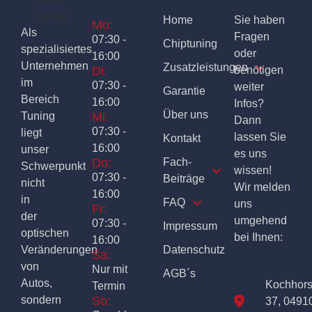
Home
Sie haben
Mo:
Als
Fragen
07:30 -
Chiptuning
spezialisiertes
oder
16:00
Unternehmen
Zusatzleistungen
Di:
benötigen
im
07:30 -
weiter
Garantie
Bereich
16:00
Infos?
Über uns
Tuning
Mi:
Dann
07:30 -
liegt
lassen Sie
Kontakt
16:00
unser
es uns
Do:
Fach-
Schwerpunkt
wissen!
07:30 -
Beiträge
nicht
Wir melden
16:00
in
FAQ
uns
Fr:
der
umgehend
07:30 -
Impressum
optischen
bei Ihnen:
16:00
Veränderungen
Datenschutz
Sa:
von
Nur mit
AGB´s
Autos,
Kochhor
Termin
sondern
So:
37, 0491