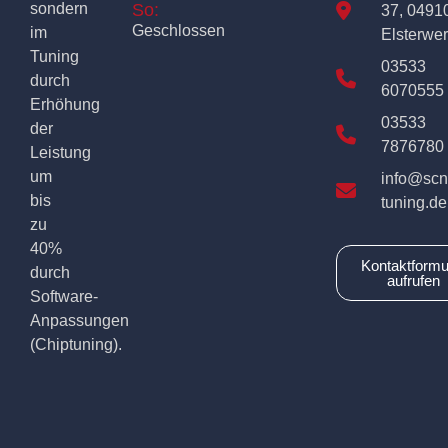
sondern
So:
37, 0491
Geschlossen
im
Elsterwe
Tuning
03533
durch
6070555
Erhöhung
03533
der
7876780
Leistung
um
info@scn
bis
tuning.de
zu
40%
Kontaktformu
durch
aufrufen
Software-
Anpassungen
(Chiptuning).