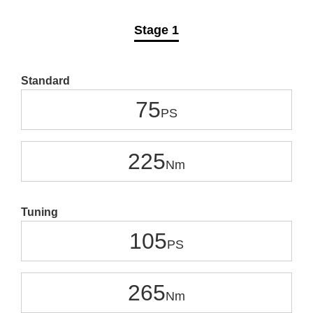
Stage 1
Standard
75
225
Tuning
105
265