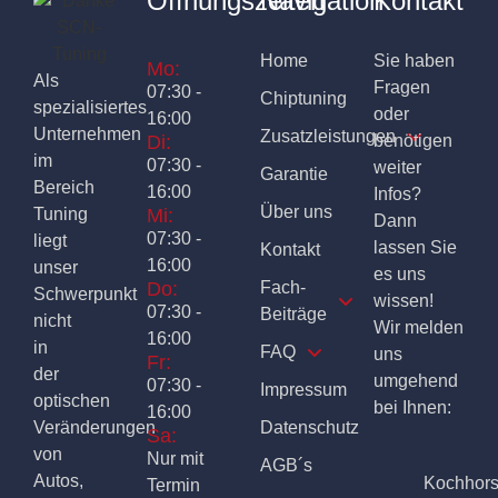
Öffnungszeiten
Navigation
Kontakt
Home
Sie haben
Mo:
Als
Fragen
07:30 -
Chiptuning
spezialisiertes
oder
16:00
Unternehmen
Zusatzleistungen
Di:
benötigen
im
07:30 -
weiter
Garantie
Bereich
16:00
Infos?
Über uns
Tuning
Mi:
Dann
07:30 -
liegt
lassen Sie
Kontakt
16:00
unser
es uns
Do:
Fach-
Schwerpunkt
wissen!
07:30 -
Beiträge
nicht
Wir melden
16:00
in
FAQ
uns
Fr:
der
umgehend
07:30 -
Impressum
optischen
bei Ihnen:
16:00
Veränderungen
Datenschutz
Sa:
von
Nur mit
AGB´s
Autos,
Kochhor
Termin