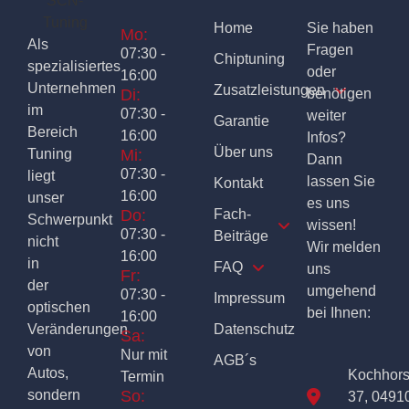
Home
Sie haben
Mo:
Als
Fragen
07:30 -
Chiptuning
spezialisiertes
oder
16:00
Unternehmen
Zusatzleistungen
Di:
benötigen
im
07:30 -
weiter
Garantie
Bereich
16:00
Infos?
Über uns
Tuning
Mi:
Dann
07:30 -
liegt
lassen Sie
Kontakt
16:00
unser
es uns
Do:
Fach-
Schwerpunkt
wissen!
07:30 -
Beiträge
nicht
Wir melden
16:00
in
FAQ
uns
Fr:
der
umgehend
07:30 -
Impressum
optischen
bei Ihnen:
16:00
Veränderungen
Datenschutz
Sa:
von
Nur mit
AGB´s
Autos,
Kochhor
Termin
sondern
So:
37, 0491