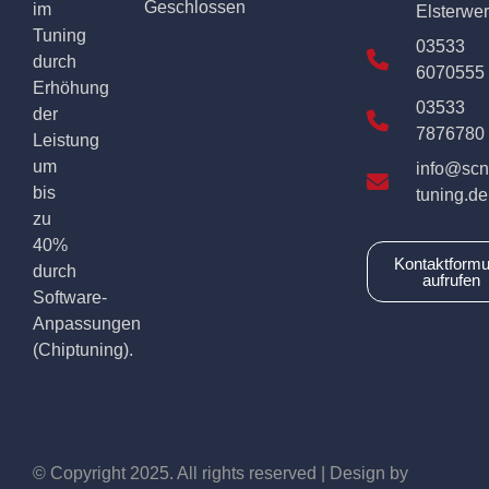
Geschlossen
im
Elsterwe
Tuning
03533
durch
6070555
Erhöhung
03533
der
7876780
Leistung
um
info@scn
bis
tuning.de
zu
40%
Kontaktformu
durch
aufrufen
Software-
Anpassungen
(Chiptuning).
© Copyright 2025. All rights reserved | Design by