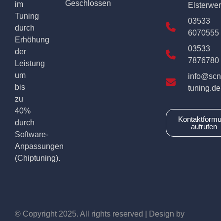
Geschlossen
im
Elsterwe
Tuning
03533
durch
6070555
Erhöhung
03533
der
7876780
Leistung
um
info@scn
bis
tuning.de
zu
40%
Kontaktformu
durch
aufrufen
Software-
Anpassungen
(Chiptuning).
© Copyright 2025. All rights reserved | Design by