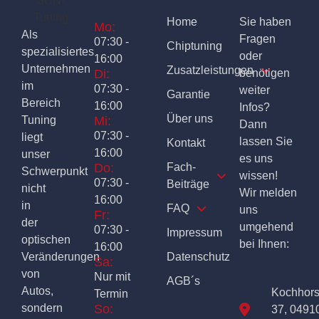
Home
Sie haben
Mo:
Als
Fragen
07:30 -
Chiptuning
spezialisiertes
oder
16:00
Unternehmen
Zusatzleistungen
Di:
benötigen
im
07:30 -
weiter
Garantie
Bereich
16:00
Infos?
Über uns
Tuning
Mi:
Dann
07:30 -
liegt
lassen Sie
Kontakt
16:00
unser
es uns
Do:
Fach-
Schwerpunkt
wissen!
07:30 -
Beiträge
nicht
Wir melden
16:00
in
FAQ
uns
Fr:
der
umgehend
07:30 -
Impressum
optischen
bei Ihnen:
16:00
Veränderungen
Datenschutz
Sa:
von
Nur mit
AGB´s
Autos,
Kochhor
Termin
sondern
So:
37, 0491