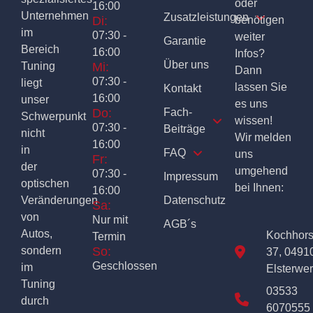
oder
16:00
Unternehmen
Zusatzleistungen
Di:
benötigen
im
07:30 -
weiter
Garantie
Bereich
16:00
Infos?
Über uns
Tuning
Mi:
Dann
07:30 -
liegt
lassen Sie
Kontakt
16:00
unser
es uns
Do:
Fach-
Schwerpunkt
wissen!
07:30 -
Beiträge
nicht
Wir melden
16:00
in
FAQ
uns
Fr:
der
umgehend
07:30 -
Impressum
optischen
bei Ihnen:
16:00
Veränderungen
Datenschutz
Sa:
von
Nur mit
AGB´s
Autos,
Kochhor
Termin
sondern
So:
37, 0491
Geschlossen
im
Elsterwe
Tuning
03533
durch
6070555