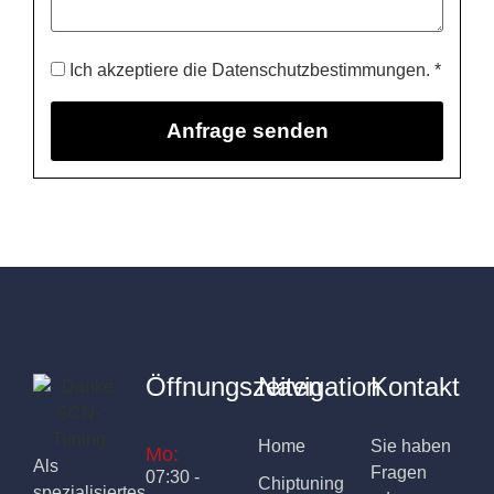
Ich akzeptiere die Datenschutzbestimmungen. *
Öffnungszeiten
Navigation
Kontakt
Home
Sie haben
Mo:
Als
Fragen
07:30 -
Chiptuning
spezialisiertes