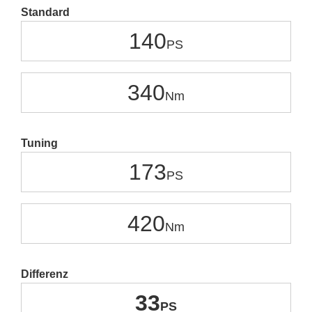
Standard
140
340
Tuning
173
420
Differenz
33