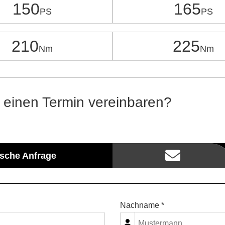
150
165
210
225
 einen Termin vereinbaren?
ische Anfrage
Nachname *