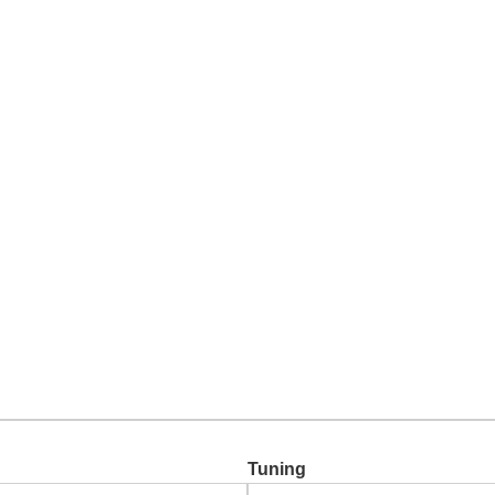
Chiptuning
Zusatzleistungen
Garantie
Über uns
Ko
Tuning