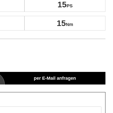
15
15
per E-Mail anfragen