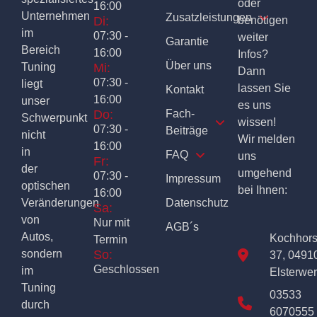
oder
16:00
Unternehmen
Zusatzleistungen
Di:
benötigen
im
07:30 -
weiter
Garantie
Bereich
16:00
Infos?
Über uns
Tuning
Mi:
Dann
07:30 -
liegt
lassen Sie
Kontakt
16:00
unser
es uns
Do:
Fach-
Schwerpunkt
wissen!
07:30 -
Beiträge
nicht
Wir melden
16:00
in
FAQ
uns
Fr:
der
umgehend
07:30 -
Impressum
optischen
bei Ihnen:
16:00
Veränderungen
Datenschutz
Sa:
von
Nur mit
AGB´s
Autos,
Kochhor
Termin
sondern
So:
37, 0491
Geschlossen
im
Elsterwe
Tuning
03533
durch
6070555