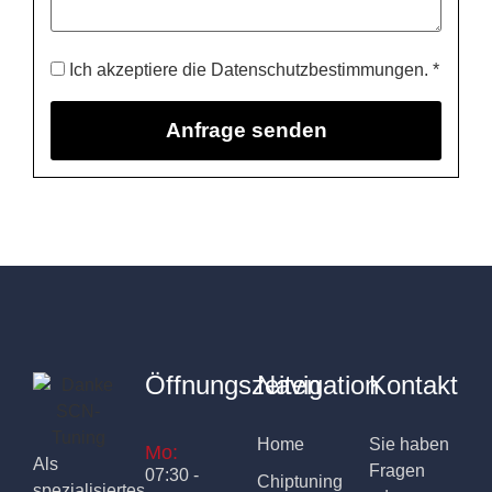
Ich akzeptiere die Datenschutzbestimmungen. *
Öffnungszeiten
Navigation
Kontakt
Home
Sie haben
Mo:
Als
Fragen
07:30 -
Chiptuning
spezialisiertes