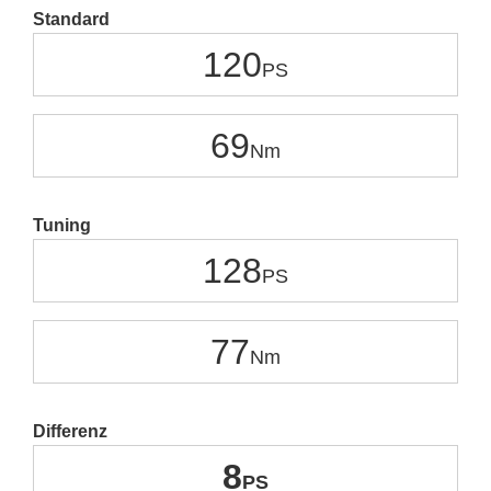
Standard
120
69
Tuning
128
77
Differenz
8