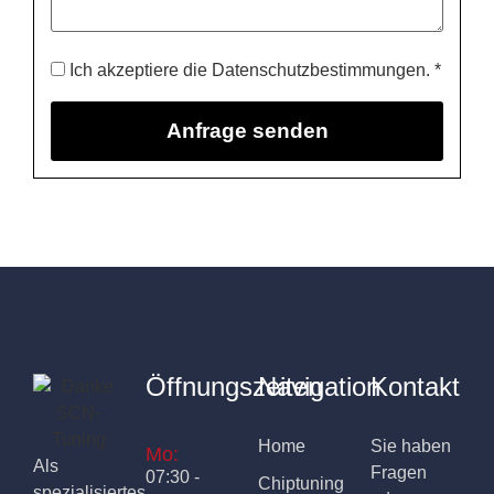
Ich akzeptiere die Datenschutzbestimmungen. *
Öffnungszeiten
Navigation
Kontakt
Home
Sie haben
Mo:
Als
Fragen
07:30 -
Chiptuning
spezialisiertes