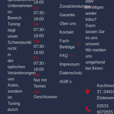
oder
16:00
Unternehmen
Zusatzleistungen
Di:
benötigen
im
07:30 -
weiter
Garantie
Bereich
16:00
Infos?
Über uns
Tuning
Mi:
Dann
07:30 -
liegt
lassen Sie
Kontakt
16:00
unser
es uns
Do:
Fach-
Schwerpunkt
wissen!
07:30 -
Beiträge
nicht
Wir melden
16:00
in
FAQ
uns
Fr:
der
umgehend
07:30 -
Impressum
optischen
bei Ihnen:
16:00
Veränderungen
Datenschutz
Sa:
von
Nur mit
AGB´s
Autos,
Kochhor
Termin
sondern
So:
37, 0491
Geschlossen
im
Elsterwe
Tuning
03533
durch
6070555