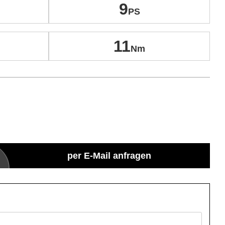
9
11
per E-Mail anfragen