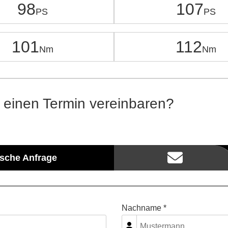
98
107
101
112
 einen Termin vereinbaren?
ische Anfrage
Nachname *