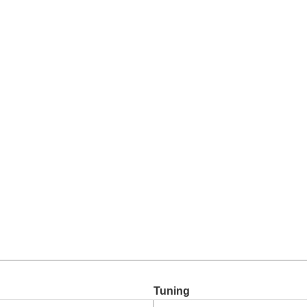
Chiptuning
Zusatzleistungen
Garantie
Über uns
Ko
Tuning