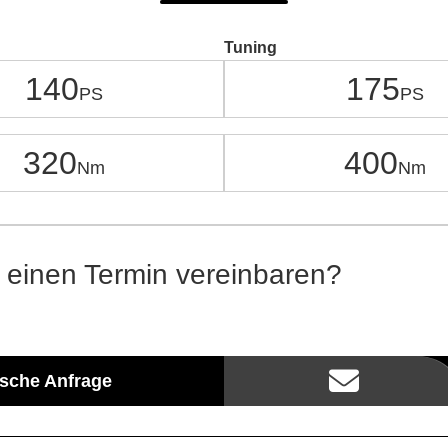
Tuning
140
175
320
400
 einen Termin vereinbaren?
ische Anfrage