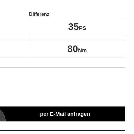
Differenz
35
80
per E-Mail anfragen