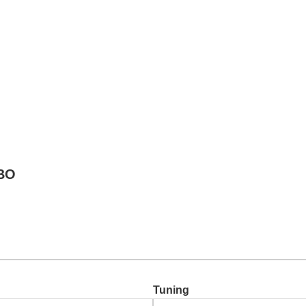
Chiptuning
Zusatzleistungen
Garantie
Über uns
Ko
RBO
Tuning