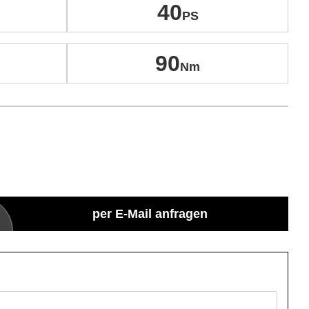
40
90
per E-Mail anfragen