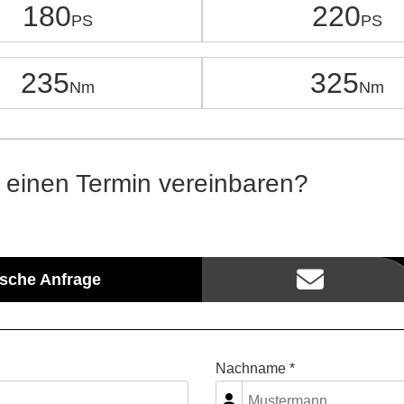
180
220
235
325
 einen Termin vereinbaren?
ische Anfrage
Nachname *