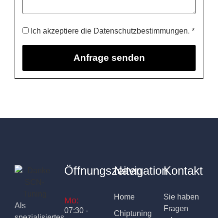
Ich akzeptiere die Datenschutzbestimmungen. *
Öffnungszeiten
Navigation
Kontakt
Home
Sie haben
Mo:
Als
Fragen
07:30 -
Chiptuning
spezialisiertes