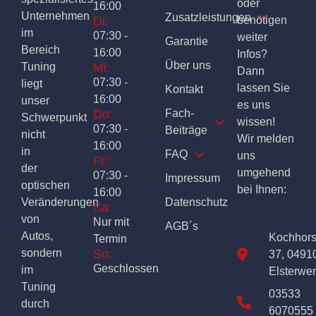
oder
16:00
Unternehmen
Zusatzleistungen
Di:
benötigen
im
07:30 -
weiter
Garantie
Bereich
16:00
Infos?
Über uns
Tuning
Mi:
Dann
07:30 -
liegt
lassen Sie
Kontakt
16:00
unser
es uns
Do:
Fach-
Schwerpunkt
wissen!
07:30 -
Beiträge
nicht
Wir melden
16:00
in
FAQ
uns
Fr:
der
umgehend
07:30 -
Impressum
optischen
bei Ihnen:
16:00
Veränderungen
Datenschutz
Sa:
von
Nur mit
AGB´s
Autos,
Kochhor
Termin
sondern
So:
37, 0491
Geschlossen
im
Elsterwe
Tuning
03533
durch
6070555