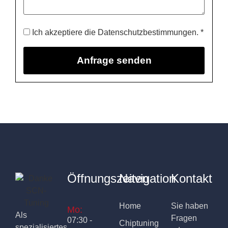
Ich akzeptiere die Datenschutzbestimmungen. *
Öffnungszeiten
Navigation
Kontakt
Home
Sie haben
Mo:
Als
Fragen
07:30 -
Chiptuning
spezialisiertes