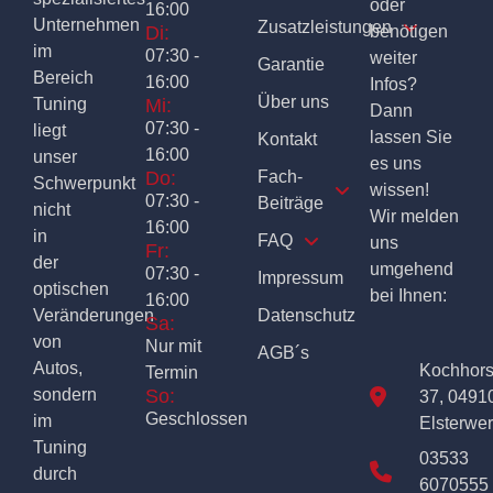
oder
16:00
Unternehmen
Zusatzleistungen
Di:
benötigen
im
07:30 -
weiter
Garantie
Bereich
16:00
Infos?
Über uns
Tuning
Mi:
Dann
07:30 -
liegt
lassen Sie
Kontakt
16:00
unser
es uns
Do:
Fach-
Schwerpunkt
wissen!
07:30 -
Beiträge
nicht
Wir melden
16:00
in
FAQ
uns
Fr:
der
umgehend
07:30 -
Impressum
optischen
bei Ihnen:
16:00
Veränderungen
Datenschutz
Sa:
von
Nur mit
AGB´s
Autos,
Kochhor
Termin
sondern
So:
37, 0491
Geschlossen
im
Elsterwe
Tuning
03533
durch
6070555