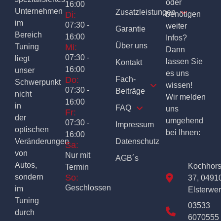
oder
16:00
Unternehmen
Zusatzleistungen
Di:
benötigen
im
07:30 -
weiter
Garantie
Bereich
16:00
Infos?
Über uns
Tuning
Mi:
Dann
07:30 -
liegt
lassen Sie
Kontakt
16:00
unser
es uns
Do:
Fach-
Schwerpunkt
wissen!
07:30 -
Beiträge
nicht
Wir melden
16:00
in
FAQ
uns
Fr:
der
umgehend
07:30 -
Impressum
optischen
bei Ihnen:
16:00
Veränderungen
Datenschutz
Sa:
von
Nur mit
AGB´s
Autos,
Kochhor
Termin
sondern
So:
37, 0491
Geschlossen
im
Elsterwe
Tuning
03533
durch
6070555