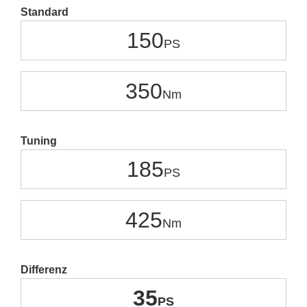
Standard
150
350
Tuning
185
425
Differenz
35