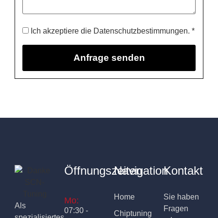
Ich akzeptiere die Datenschutzbestimmungen. *
Öffnungszeiten
Navigation
Kontakt
Home
Sie haben
Mo:
Als
Fragen
07:30 -
Chiptuning
spezialisiertes