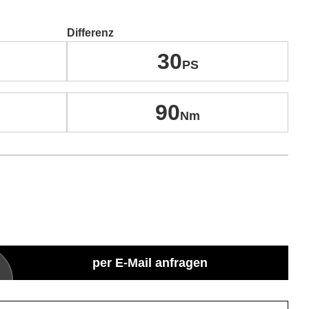
Differenz
30
90
per E-Mail anfragen