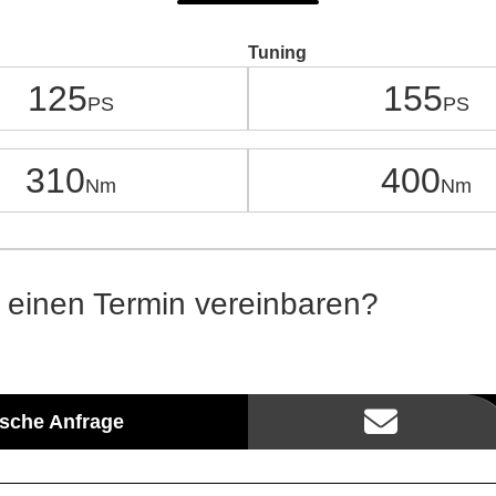
Tuning
125
155
310
400
 einen Termin vereinbaren?
ische Anfrage