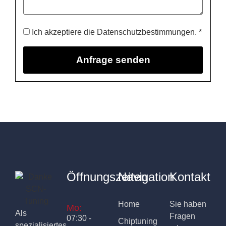
Ich akzeptiere die Datenschutzbestimmungen. *
Öffnungszeiten
Navigation
Kontakt
Home
Sie haben
Mo:
Als
Fragen
07:30 -
Chiptuning
spezialisiertes