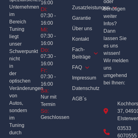
oder
16:00
Unternehmen
Zusatzleistungen
Di:
benötigen
im
07:30 -
weiter
Garantie
Bereich
16:00
Infos?
Über uns
Tuning
Mi:
Dann
07:30 -
liegt
lassen Sie
Kontakt
16:00
unser
es uns
Do:
Fach-
Schwerpunkt
wissen!
07:30 -
Beiträge
nicht
Wir melden
16:00
in
FAQ
uns
Fr:
der
umgehend
07:30 -
Impressum
optischen
bei Ihnen:
16:00
Veränderungen
Datenschutz
Sa:
von
Nur mit
AGB´s
Autos,
Kochhor
Termin
sondern
So:
37, 0491
Geschlossen
im
Elsterwe
Tuning
03533
durch
6070555