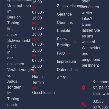
oder
16:00
Unternehmen
Zusatzleistungen
Di:
benötigen
im
07:30 -
weiter
Garantie
Bereich
16:00
Infos?
Über uns
Tuning
Mi:
Dann
07:30 -
liegt
lassen Sie
Kontakt
16:00
unser
es uns
Do:
Fach-
Schwerpunkt
wissen!
07:30 -
Beiträge
nicht
Wir melden
16:00
in
FAQ
uns
Fr:
der
umgehend
07:30 -
Impressum
optischen
bei Ihnen:
16:00
Veränderungen
Datenschutz
Sa:
von
Nur mit
AGB´s
Autos,
Kochhor
Termin
sondern
So:
37, 0491
Geschlossen
im
Elsterwe
Tuning
03533
durch
6070555