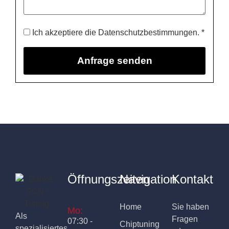
Ich akzeptiere die Datenschutzbestimmungen. *
Öffnungszeiten
Navigation
Kontakt
Home
Sie haben
Mo:
Als
Fragen
07:30 -
Chiptuning
spezialisiertes