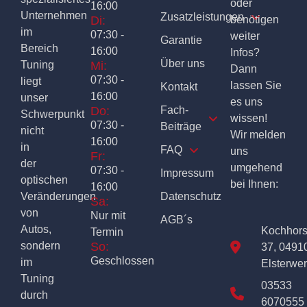
oder
16:00
Unternehmen
Zusatzleistungen
Di:
benötigen
im
07:30 -
weiter
Garantie
Bereich
16:00
Infos?
Über uns
Tuning
Mi:
Dann
07:30 -
liegt
lassen Sie
Kontakt
16:00
unser
es uns
Do:
Fach-
Schwerpunkt
wissen!
07:30 -
Beiträge
nicht
Wir melden
16:00
in
FAQ
uns
Fr:
der
umgehend
07:30 -
Impressum
optischen
bei Ihnen:
16:00
Veränderungen
Datenschutz
Sa:
von
Nur mit
AGB´s
Autos,
Kochhor
Termin
sondern
So:
37, 0491
Geschlossen
im
Elsterwe
Tuning
03533
durch
6070555