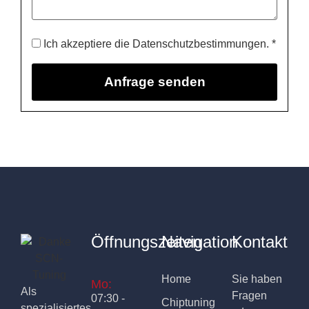
Ich akzeptiere die Datenschutzbestimmungen. *
Öffnungszeiten
Navigation
Kontakt
Home
Sie haben
Mo:
Als
Fragen
07:30 -
Chiptuning
spezialisiertes