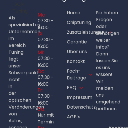
Home
Sie haben
Mo:
Als
Fragen
07:30 -
Chiptuning
spezialisiertes
oder
16:00
Unternehmen
Zusatzleistungen
Di:
benötigen
im
07:30 -
weiter
Garantie
Bereich
16:00
Infos?
Über uns
Tuning
Mi:
Dann
07:30 -
liegt
lassen Sie
Kontakt
16:00
unser
es uns
Do:
Fach-
Schwerpunkt
wissen!
07:30 -
Beiträge
nicht
Wir
16:00
in
FAQ
melden
Fr:
der
uns
07:30 -
Impressum
optischen
umgehend
16:00
Veränderungen
Datenschutz
Sa:
bei Ihnen:
von
Nur mit
AGB´s
Autos,
Termin
sondern
So: