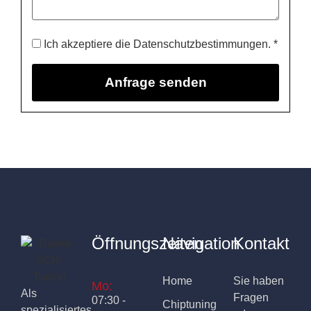
Ich akzeptiere die Datenschutzbestimmungen. *
Öffnungszeiten
Navigation
Kontakt
Home
Sie haben
Mo:
Als
Fragen
07:30 -
Chiptuning
spezialisiertes