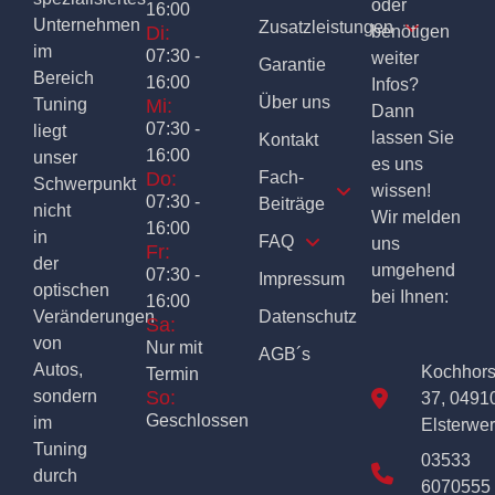
oder
16:00
Unternehmen
Zusatzleistungen
Di:
benötigen
im
07:30 -
weiter
Garantie
Bereich
16:00
Infos?
Über uns
Tuning
Mi:
Dann
07:30 -
liegt
lassen Sie
Kontakt
16:00
unser
es uns
Do:
Fach-
Schwerpunkt
wissen!
07:30 -
Beiträge
nicht
Wir melden
16:00
in
FAQ
uns
Fr:
der
umgehend
07:30 -
Impressum
optischen
bei Ihnen:
16:00
Veränderungen
Datenschutz
Sa:
von
Nur mit
AGB´s
Autos,
Kochhor
Termin
sondern
So:
37, 0491
Geschlossen
im
Elsterwe
Tuning
03533
durch
6070555