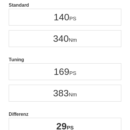
Standard
140
340
Tuning
169
383
Differenz
29