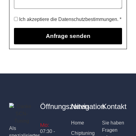
Ich akzeptiere die Datenschutzbestimmungen. *
Öffnungszeiten
Navigation
Kontakt
Home
Sie haben
Mo:
Als
Fragen
07:30 -
Chiptuning
spezialisiertes