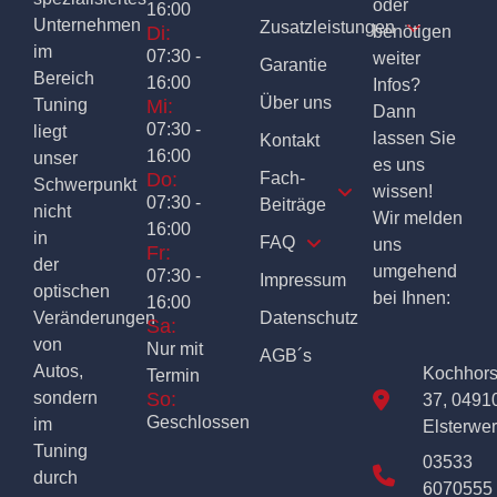
oder
16:00
Unternehmen
Zusatzleistungen
Di:
benötigen
im
07:30 -
weiter
Garantie
Bereich
16:00
Infos?
Über uns
Tuning
Mi:
Dann
07:30 -
liegt
lassen Sie
Kontakt
16:00
unser
es uns
Do:
Fach-
Schwerpunkt
wissen!
07:30 -
Beiträge
nicht
Wir melden
16:00
in
FAQ
uns
Fr:
der
umgehend
07:30 -
Impressum
optischen
bei Ihnen:
16:00
Veränderungen
Datenschutz
Sa:
von
Nur mit
AGB´s
Autos,
Kochhor
Termin
sondern
So:
37, 0491
Geschlossen
im
Elsterwe
Tuning
03533
durch
6070555