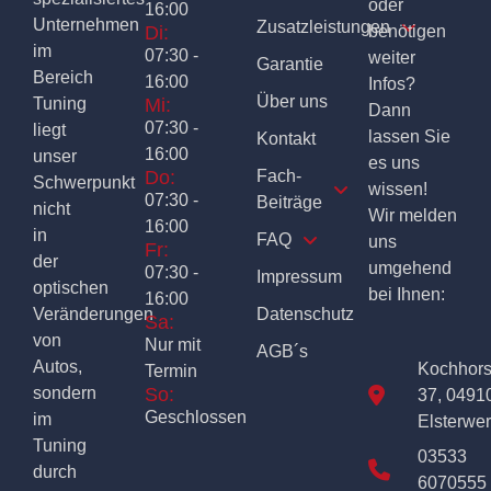
oder
16:00
Unternehmen
Zusatzleistungen
Di:
benötigen
im
07:30 -
weiter
Garantie
Bereich
16:00
Infos?
Über uns
Tuning
Mi:
Dann
07:30 -
liegt
lassen Sie
Kontakt
16:00
unser
es uns
Do:
Fach-
Schwerpunkt
wissen!
07:30 -
Beiträge
nicht
Wir melden
16:00
in
FAQ
uns
Fr:
der
umgehend
07:30 -
Impressum
optischen
bei Ihnen:
16:00
Veränderungen
Datenschutz
Sa:
von
Nur mit
AGB´s
Autos,
Kochhor
Termin
sondern
So:
37, 0491
Geschlossen
im
Elsterwe
Tuning
03533
durch
6070555