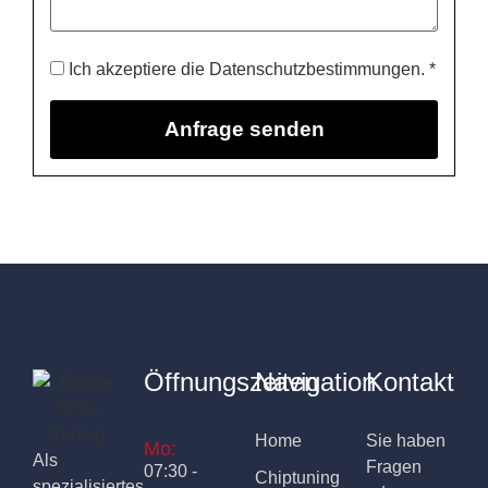
Ich akzeptiere die Datenschutzbestimmungen. *
Öffnungszeiten
Navigation
Kontakt
Home
Sie haben
Mo:
Als
Fragen
07:30 -
Chiptuning
spezialisiertes