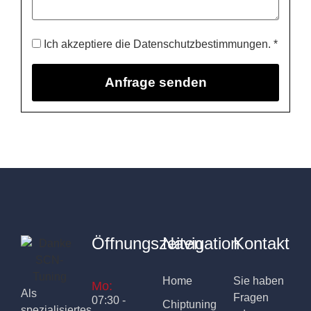
Ich akzeptiere die Datenschutzbestimmungen. *
Öffnungszeiten
Navigation
Kontakt
Home
Sie haben
Mo:
Als
Fragen
07:30 -
Chiptuning
spezialisiertes