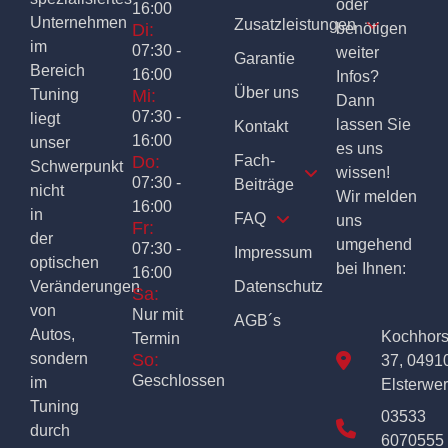
oder
16:00
Unternehmen
Zusatzleistungen
Di:
benötigen
im
07:30 -
weiter
Garantie
Bereich
16:00
Infos?
Über uns
Tuning
Mi:
Dann
07:30 -
liegt
lassen Sie
Kontakt
16:00
unser
es uns
Do:
Fach-
Schwerpunkt
wissen!
07:30 -
Beiträge
nicht
Wir melden
16:00
in
FAQ
uns
Fr:
der
umgehend
07:30 -
Impressum
optischen
bei Ihnen:
16:00
Veränderungen
Datenschutz
Sa:
von
Nur mit
AGB´s
Autos,
Kochhor
Termin
sondern
So:
37, 0491
Geschlossen
im
Elsterwe
Tuning
03533
durch
6070555