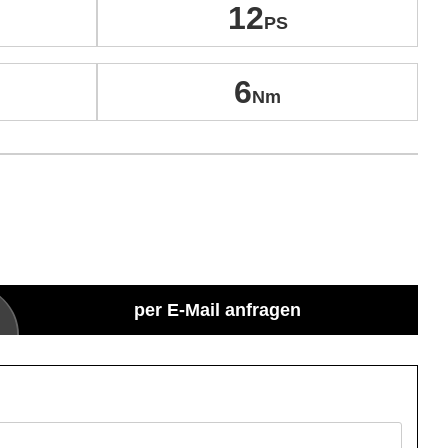
12
6
per E-Mail anfragen