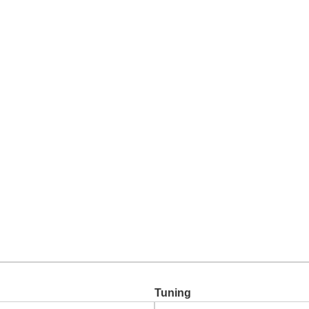
Chiptuning
Zusatzleistungen
Garantie
Über uns
Ko
Tuning