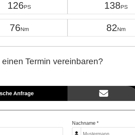
126
138
76
82
 einen Termin vereinbaren?
ische Anfrage
Nachname *