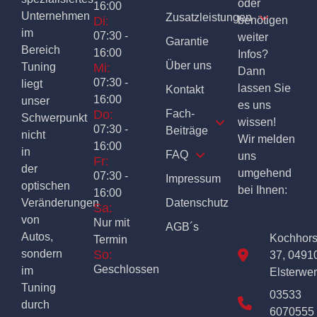
oder
16:00
Unternehmen
Zusatzleistungen
Di:
benötigen
im
07:30 -
weiter
Garantie
Bereich
16:00
Infos?
Über uns
Tuning
Mi:
Dann
07:30 -
liegt
lassen Sie
Kontakt
16:00
unser
es uns
Do:
Fach-
Schwerpunkt
wissen!
07:30 -
Beiträge
nicht
Wir melden
16:00
in
FAQ
uns
Fr:
der
umgehend
07:30 -
Impressum
optischen
bei Ihnen:
16:00
Veränderungen
Datenschutz
Sa:
von
Nur mit
AGB´s
Autos,
Kochhor
Termin
sondern
So:
37, 0491
Geschlossen
im
Elsterwe
Tuning
03533
durch
6070555