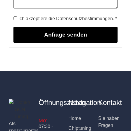
Ich akzeptiere die Datenschutzbestimmungen. *
Öffnungszeiten
Navigation
Kontakt
Home
Sie haben
Mo:
Als
Fragen
07:30 -
Chiptuning
spezialisiertes