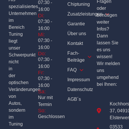
Fragen
07:30 -
Chiptuning
spezialisiertes
oder
16:00
Unternehmen
Zusatzleistungen
Di:
benötigen
im
07:30 -
weiter
Garantie
Bereich
16:00
Infos?
Über uns
Tuning
Mi:
Dann
07:30 -
liegt
lassen Sie
Kontakt
16:00
unser
es uns
Do:
Fach-
Schwerpunkt
wissen!
07:30 -
Beiträge
nicht
Wir melden
16:00
in
FAQ
uns
Fr:
der
umgehend
07:30 -
Impressum
optischen
bei Ihnen:
16:00
Veränderungen
Datenschutz
Sa:
von
Nur mit
AGB´s
Autos,
Kochhor
Termin
sondern
So:
37, 0491
Geschlossen
im
Elsterwe
Tuning
03533