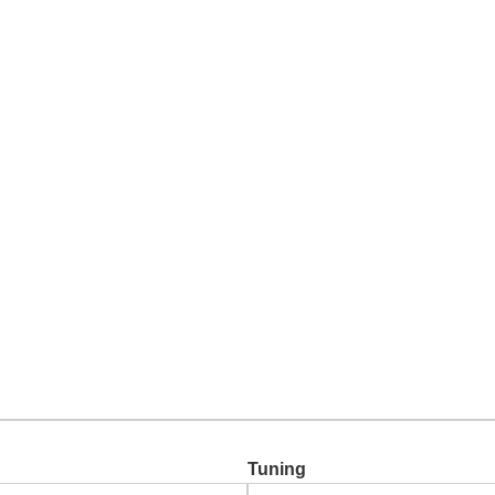
Chiptuning
Zusatzleistungen
Garantie
Über uns
Ko
Tuning