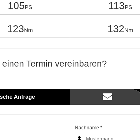
105
113
123
132
 einen Termin vereinbaren?
ische Anfrage
Nachname *