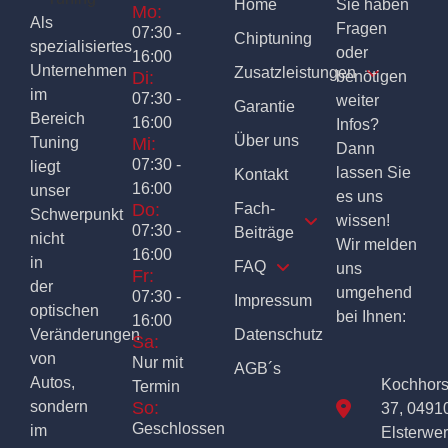
Home
Sie haben
Mo:
Als
Fragen
07:30 -
Chiptuning
spezialisiertes
oder
16:00
Unternehmen
Zusatzleistungen
Di:
benötigen
im
07:30 -
weiter
Garantie
Bereich
16:00
Infos?
Über uns
Tuning
Mi:
Dann
07:30 -
liegt
lassen Sie
Kontakt
16:00
unser
es uns
Do:
Fach-
Schwerpunkt
wissen!
07:30 -
Beiträge
nicht
Wir melden
16:00
in
FAQ
uns
Fr:
der
umgehend
07:30 -
Impressum
optischen
bei Ihnen:
16:00
Veränderungen
Datenschutz
Sa:
von
Nur mit
AGB´s
Autos,
Kochhor
Termin
sondern
So:
37, 0491
Geschlossen
im
Elsterwe