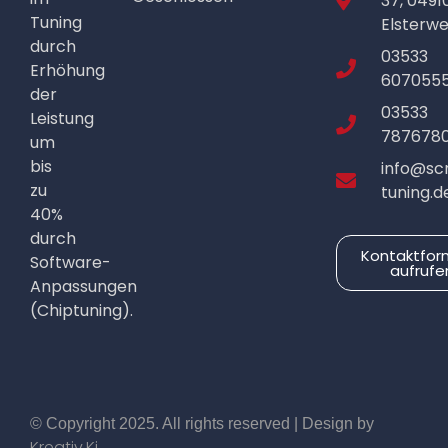
37, 0491
Tuning
Elsterw
durch
03533
Erhöhung
607055
der
03533
Leistung
787678
um
bis
info@sc
zu
tuning.d
40%
durch
Kontaktfor
Software-
aufrufe
Anpassungen
(Chiptuning).
© Copyright 2025. All rights reserved | Design by
Kreativ.Ki