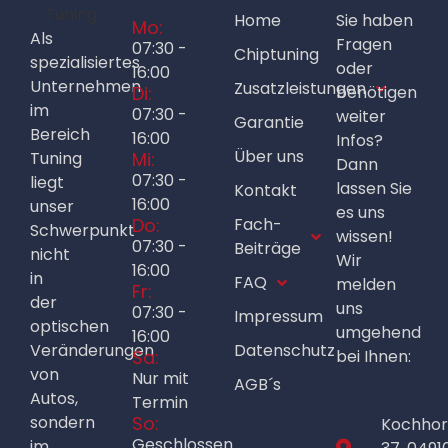
Home
Sie haben
Mo:
Als
Fragen
07:30 -
Chiptuning
spezialisiertes
oder
16:00
Unternehmen
Zusatzleistungen
Di:
benötigen
im
07:30 -
weiter
Garantie
Bereich
16:00
Infos?
Über uns
Tuning
Mi:
Dann
07:30 -
liegt
lassen Sie
Kontakt
16:00
unser
es uns
Do:
Fach-
Schwerpunkt
wissen!
07:30 -
Beiträge
nicht
Wir
16:00
in
FAQ
melden
Fr:
der
uns
07:30 -
Impressum
optischen
umgehend
16:00
Veränderungen
Datenschutz
Sa:
bei Ihnen:
von
Nur mit
AGB´s
Autos,
Termin
sondern
So:
Kochho
Geschlossen
im