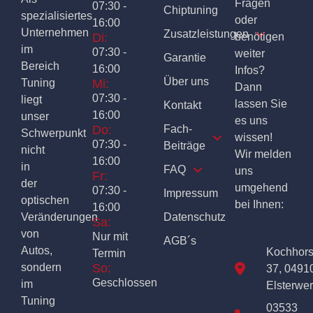
Fragen
07:30 -
Chiptuning
spezialisiertes
oder
16:00
Unternehmen
Zusatzleistungen
Di:
benötigen
im
07:30 -
weiter
Garantie
Bereich
16:00
Infos?
Über uns
Tuning
Mi:
Dann
07:30 -
liegt
lassen Sie
Kontakt
16:00
unser
es uns
Do:
Fach-
Schwerpunkt
wissen!
07:30 -
Beiträge
nicht
Wir melden
16:00
in
FAQ
uns
Fr:
der
umgehend
07:30 -
Impressum
optischen
bei Ihnen:
16:00
Veränderungen
Datenschutz
Sa:
von
Nur mit
AGB´s
Autos,
Kochhor
Termin
sondern
So:
37, 0491
Geschlossen
im
Elsterwe
Tuning
03533