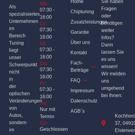
Home
Sie haben
Mo:
Als
Fragen
07:30 -
Chiptuning
spezialisiertes
oder
16:00
Unternehmen
Zusatzleistungen
Di:
benötigen
im
07:30 -
weiter
Garantie
Bereich
16:00
Infos?
Über uns
Tuning
Mi:
Dann
07:30 -
liegt
lassen Sie
Kontakt
16:00
unser
es uns
Do:
Fach-
Schwerpunkt
wissen!
07:30 -
Beiträge
nicht
Wir melden
16:00
in
FAQ
uns
Fr:
der
umgehend
07:30 -
Impressum
optischen
bei Ihnen:
16:00
Veränderungen
Datenschutz
Sa:
von
Nur mit
AGB´s
Autos,
Kochhor
Termin
sondern
So:
37, 0491
Geschlossen
im
Elsterwe