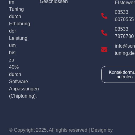
Geschlossen
im
Elsterwe
Tuning
03533
durch
6070555
Erhöhung
03533
der
7876780
Leistung
um
info@scn
bis
tuning.de
zu
40%
Kontaktformu
durch
aufrufen
Software-
Anpassungen
(Chiptuning).
© Copyright 2025. All rights reserved | Design by