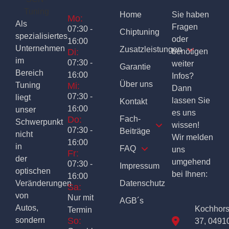
Home
Sie haben
Mo:
Als
Fragen
07:30 -
Chiptuning
spezialisiertes
oder
16:00
Unternehmen
Zusatzleistungen
Di:
benötigen
im
07:30 -
weiter
Garantie
Bereich
16:00
Infos?
Über uns
Tuning
Mi:
Dann
07:30 -
liegt
lassen Sie
Kontakt
16:00
unser
es uns
Do:
Fach-
Schwerpunkt
wissen!
07:30 -
Beiträge
nicht
Wir melden
16:00
in
FAQ
uns
Fr:
der
umgehend
07:30 -
Impressum
optischen
bei Ihnen:
16:00
Veränderungen
Datenschutz
Sa:
von
Nur mit
AGB´s
Autos,
Kochhor
Termin
sondern
So:
37, 0491