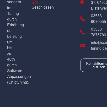
sondern
So:
37, 0491
Geschlossen
im
Elsterwe
Tuning
03533
durch
6070555
Erhöhung
03533
der
7876780
Leistung
um
info@scn
bis
tuning.de
zu
40%
Kontaktformu
durch
aufrufen
Software-
Anpassungen
(Chiptuning).