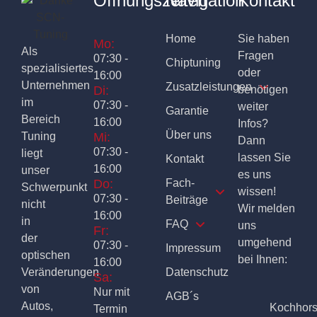
Öffnungszeiten
Navigation
Kontakt
Home
Sie haben
Mo:
Als
Fragen
07:30 -
Chiptuning
spezialisiertes
oder
16:00
Unternehmen
Zusatzleistungen
Di:
benötigen
im
07:30 -
weiter
Garantie
Bereich
16:00
Infos?
Über uns
Tuning
Mi:
Dann
07:30 -
liegt
lassen Sie
Kontakt
16:00
unser
es uns
Do:
Fach-
Schwerpunkt
wissen!
07:30 -
Beiträge
nicht
Wir melden
16:00
in
FAQ
uns
Fr:
der
umgehend
07:30 -
Impressum
optischen
bei Ihnen:
16:00
Veränderungen
Datenschutz
Sa:
von
Nur mit
AGB´s
Autos,
Kochhor
Termin