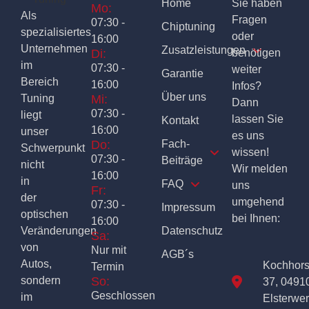
Home
Sie haben
Mo:
Als
Fragen
07:30 -
Chiptuning
spezialisiertes
oder
16:00
Unternehmen
Zusatzleistungen
Di:
benötigen
im
07:30 -
weiter
Garantie
Bereich
16:00
Infos?
Über uns
Tuning
Mi:
Dann
07:30 -
liegt
lassen Sie
Kontakt
16:00
unser
es uns
Do:
Fach-
Schwerpunkt
wissen!
07:30 -
Beiträge
nicht
Wir melden
16:00
in
FAQ
uns
Fr:
der
umgehend
07:30 -
Impressum
optischen
bei Ihnen:
16:00
Veränderungen
Datenschutz
Sa:
von
Nur mit
AGB´s
Autos,
Kochhor
Termin
sondern
So:
37, 0491
Geschlossen
im
Elsterwe