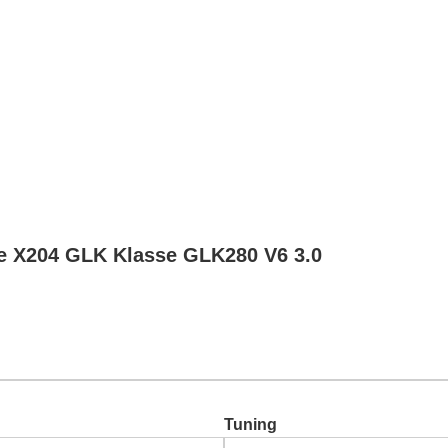
Chiptuning
Zusatzleistungen
Garantie
Über uns
Ko
e X204 GLK Klasse GLK280 V6 3.0
Tuning