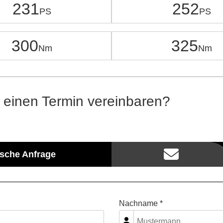
231
252
300
325
 einen Termin vereinbaren?
ische Anfrage
Nachname *