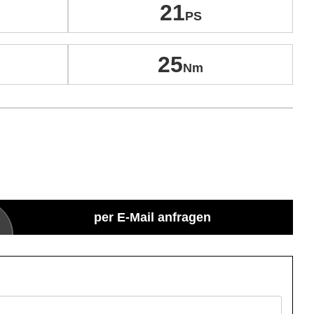
21
25
per E-Mail anfragen