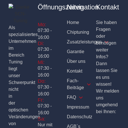
Öffnungszeiten
Navigation
Kontakt
Home
Sie haben
Mo:
Als
Fragen
07:30 -
Chiptuning
spezialisiertes
oder
16:00
Unternehmen
Zusatzleistungen
Di:
benötigen
im
07:30 -
weiter
Garantie
Bereich
16:00
Infos?
Über uns
Tuning
Mi:
Dann
07:30 -
liegt
lassen Sie
Kontakt
16:00
unser
es uns
Do:
Fach-
Schwerpunkt
wissen!
07:30 -
Beiträge
nicht
Wir melden
16:00
in
FAQ
uns
Fr:
der
umgehend
07:30 -
Impressum
optischen
bei Ihnen:
16:00
Veränderungen
Datenschutz
Sa:
von
Nur mit
AGB´s