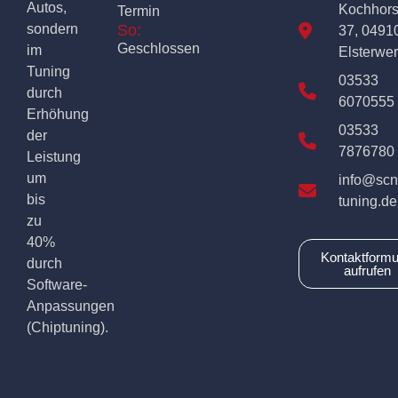
Autos,
Kochhor
Termin
sondern
So:
37, 0491
Geschlossen
im
Elsterwe
Tuning
03533
durch
6070555
Erhöhung
03533
der
7876780
Leistung
um
info@scn
bis
tuning.de
zu
40%
Kontaktformu
durch
aufrufen
Software-
Anpassungen
(Chiptuning).