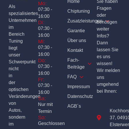
Home
Sie haben
Mo:
Als
Fragen
07:30 -
Chiptuning
spezialisiertes
oder
16:00
Unternehmen
Zusatzleistungen
Di:
benötigen
im
07:30 -
weiter
Garantie
Bereich
16:00
Infos?
Über uns
Tuning
Mi:
Dann
07:30 -
liegt
lassen Sie
Kontakt
16:00
unser
es uns
Do:
Fach-
Schwerpunkt
wissen!
07:30 -
Beiträge
nicht
Wir melden
16:00
in
FAQ
uns
Fr:
der
umgehend
07:30 -
Impressum
optischen
bei Ihnen:
16:00
Veränderungen
Datenschutz
Sa:
von
Nur mit
AGB´s
Autos,
Kochhor
Termin
sondern
So:
37, 0491
Geschlossen
im
Elsterwe