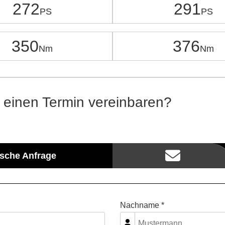
272
291
350
376
 einen Termin vereinbaren?
ische Anfrage
Nachname *