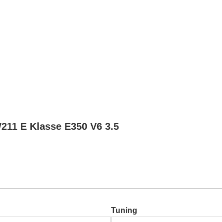
Chiptuning
Zusatzleistungen
Garantie
Über uns
Ko
211 E Klasse E350 V6 3.5
Tuning