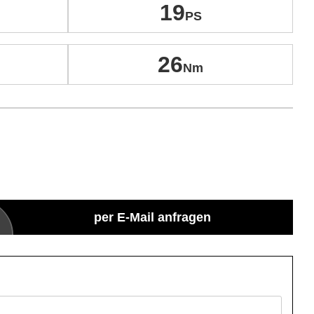
19
26
per E-Mail anfragen