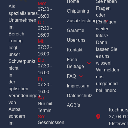
Home
Sie haben
Mo:
Als
Fragen
07:30 -
Chiptuning
spezialisiertes
oder
16:00
Unternehmen
Zusatzleistungen
Di:
benötigen
im
07:30 -
weiter
Garantie
Bereich
16:00
Infos?
Über uns
Tuning
Mi:
Dann
07:30 -
liegt
lassen Sie
Kontakt
16:00
unser
es uns
Do:
Fach-
Schwerpunkt
wissen!
07:30 -
Beiträge
nicht
Wir melden
16:00
in
FAQ
uns
Fr:
der
umgehend
07:30 -
Impressum
optischen
bei Ihnen:
16:00
Veränderungen
Datenschutz
Sa:
von
Nur mit
AGB´s
Autos,
Kochhor
Termin
sondern
So:
37, 0491
Geschlossen
im
Elsterwe