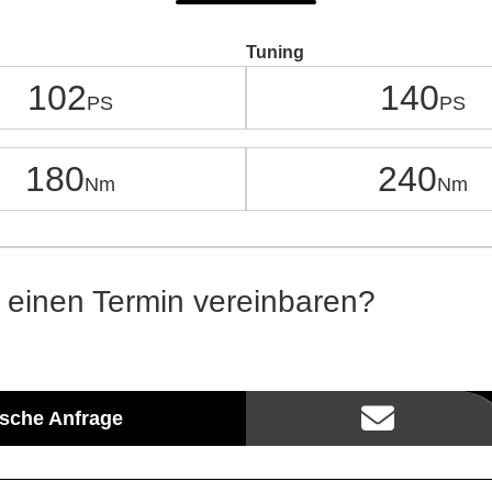
Tuning
102
140
180
240
 einen Termin vereinbaren?
ische Anfrage