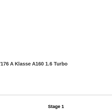
Chiptuning
Zusatzleistungen
Garantie
Über uns
Ko
176 A Klasse A160 1.6 Turbo
Stage 1