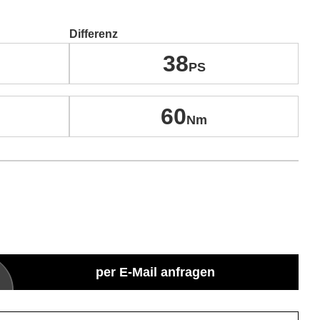
Differenz
38
60
per E-Mail anfragen